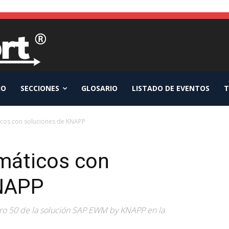
IO
SECCIONES
GLOSARIO
LISTADO DE EVENTOS
T
cos con soluciones de KNAPP
máticos con
KNAPP
ro 50 de la solución SAP EWM by KNAPP en la