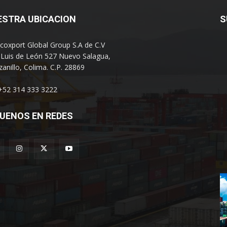
ESTRA UBICACION
S
coxport Global Group S.A de C.V
 Luis de León 527 Nuevo Salagua,
anillo, Colima. C.P. 28869
 +52 314 333 3222
UENOS EN REDES