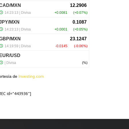
ortesía de
Investing.com
MEC id="443936"]