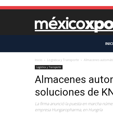
INIC
Inicio
Logistica y Transporte
Almacenes automáti
Logistica y Transporte
Almacenes auto
soluciones de 
La firma anunció la puesta en marcha núme
empresa Hungaropharma, en Hungría