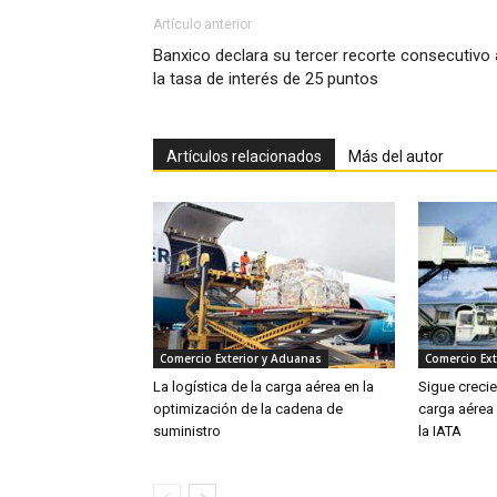
Artículo anterior
Banxico declara su tercer recorte consecutivo 
la tasa de interés de 25 puntos
Artículos relacionados
Más del autor
Comercio Exterior y Aduanas
Comercio Ext
La logística de la carga aérea en la
Sigue creci
optimización de la cadena de
carga aérea
suministro
la IATA