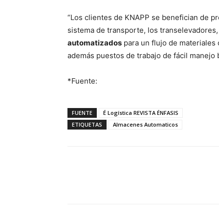
“Los clientes de KNAPP se benefician de pr
sistema de transporte, los transelevadores,
automatizados
para un flujo de materiale
además puestos de trabajo de fácil manejo 
*Fuente:
FUENTE
É Logística REVISTA ÉNFASIS
ETIQUETAS
Almacenes Automaticos
Facebook
X
Pinterest