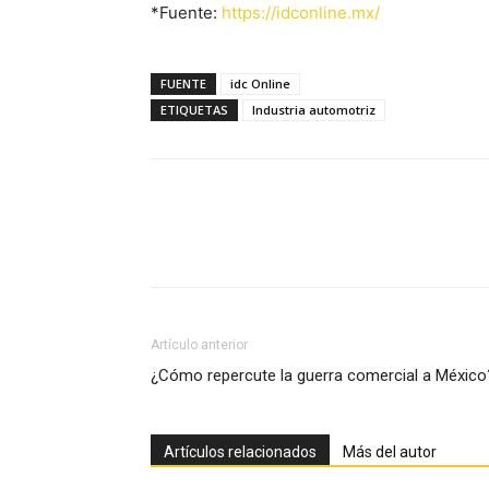
*Fuente:
https://idconline.mx/
FUENTE
idc Online
ETIQUETAS
Industria automotriz
Facebook
X
Pinterest
Artículo anterior
¿Cómo repercute la guerra comercial a México
Artículos relacionados
Más del autor