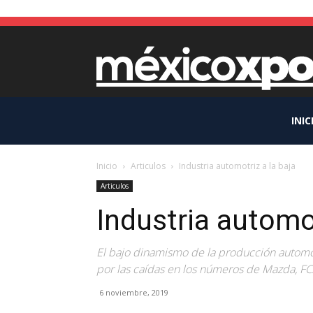
INIC
Inicio
Articulos
Industria automotriz a la baja
Articulos
Industria automot
El bajo dinamismo de la producción automot
por las caídas en los números de Mazda, F
6 noviembre, 2019