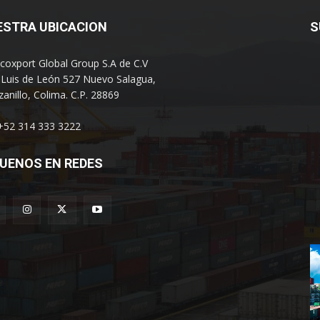
ESTRA UBICACION
S
coxport Global Group S.A de C.V
 Luis de León 527 Nuevo Salagua,
anillo, Colima. C.P. 28869
 +52 314 333 3222
UENOS EN REDES