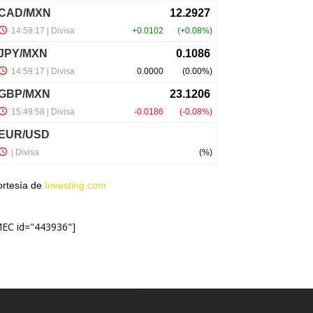
ortesía de
Investing.com
MEC id="443936"]