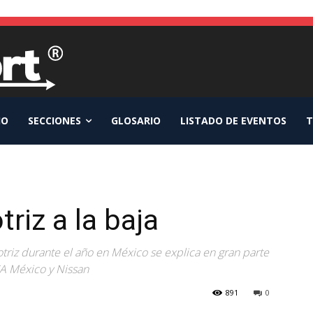
IO
SECCIONES
GLOSARIO
LISTADO DE EVENTOS
T
riz a la baja
riz durante el año en México se explica en gran parte
CA México y Nissan
891
0