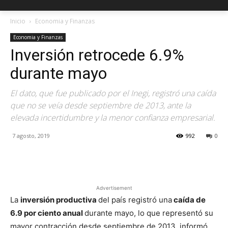
Inicio
Economia y Finanzas
Economia y Finanzas
Inversión retrocede 6.9%
durante mayo
El dato, que fue publicado por el Inegi, registró una caída
que no se veía desde septiembre de 2013, ante la
elevada incertidumbre y la menor confianza empresarial.
7 agosto, 2019
992
0
Facebook
X
Pinterest
Advertisement
La
inversión productiva
del país registró una
caída de
6.9 por ciento anual
durante mayo, lo que representó su
mayor contracción desde septiembre de 2013, informó