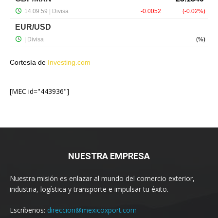
Cortesía de
Investing.com
[MEC id="443936"]
NUESTRA EMPRESA
Nuestra misión es enlazar al mundo del comercio exterior,
industria, logística y transporte e impulsar tu éxito.
Escríbenos:
direccion@mexicoxport.com