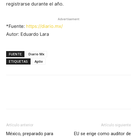
registrarse durante el año.
Advertisement
*Fuente:
https://diario.mx/
Autor: Eduardo Lara
FUENTE
Diario Mx
ETIQUETAS
Aptiv
Facebook
X
Pinterest
Artículo anterior
Artículo siguiente
México, preparado para
EU se erige como auditor de