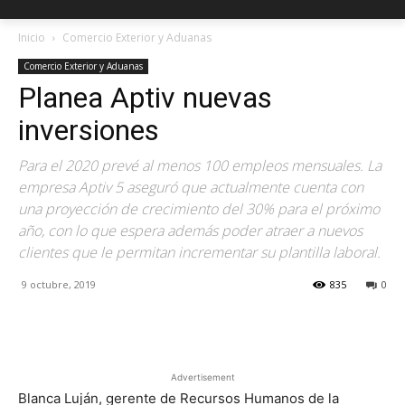
Inicio
Comercio Exterior y Aduanas
Comercio Exterior y Aduanas
Planea Aptiv nuevas
inversiones
Para el 2020 prevé al menos 100 empleos mensuales. La
empresa Aptiv 5 aseguró que actualmente cuenta con
una proyección de crecimiento del 30% para el próximo
año, con lo que espera además poder atraer a nuevos
clientes que le permitan incrementar su plantilla laboral.
9 octubre, 2019
835
0
Facebook
X
Pinterest
Advertisement
Blanca Luján, gerente de Recursos Humanos de la