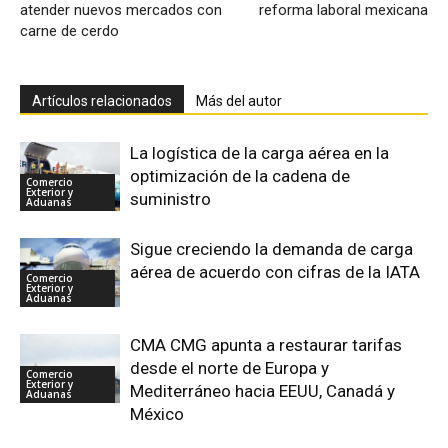
atender nuevos mercados con
reforma laboral mexicana
carne de cerdo
Artículos relacionados
Más del autor
La logística de la carga aérea en la
optimización de la cadena de
Comercio
Exterior y
suministro
Aduanas
Sigue creciendo la demanda de carga
aérea de acuerdo con cifras de la IATA
Comercio
Exterior y
Aduanas
CMA CMG apunta a restaurar tarifas
desde el norte de Europa y
Comercio
Exterior y
Mediterráneo hacia EEUU, Canadá y
Aduanas
México