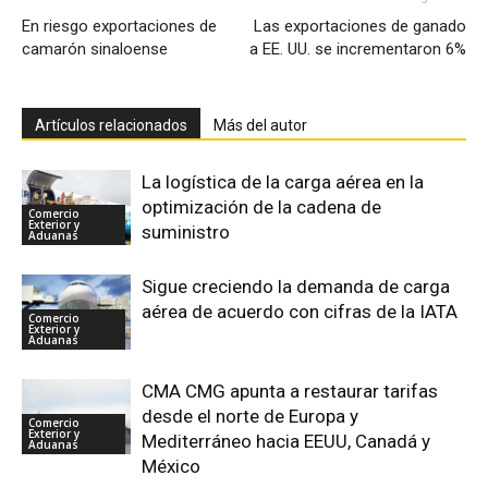
En riesgo exportaciones de
Las exportaciones de ganado
camarón sinaloense
a EE. UU. se incrementaron 6%
Artículos relacionados
Más del autor
La logística de la carga aérea en la
optimización de la cadena de
Comercio
Exterior y
suministro
Aduanas
Sigue creciendo la demanda de carga
aérea de acuerdo con cifras de la IATA
Comercio
Exterior y
Aduanas
CMA CMG apunta a restaurar tarifas
desde el norte de Europa y
Comercio
Exterior y
Mediterráneo hacia EEUU, Canadá y
Aduanas
México