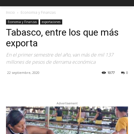
Inicio
Economia y Finanzas
Economia y Finanzas
exportaciones
Tabasco, entre los que más
exporta
En el primer semestre del año, van más de mil 137
millones de pesos de derrama económica
22 septiembre, 2020
1077
0
Facebook
X
Pinterest
Advertisement