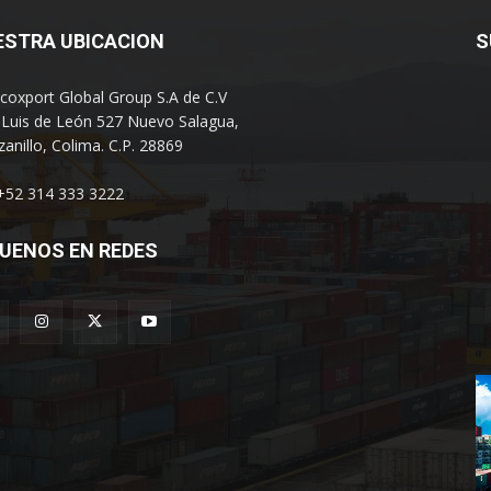
ESTRA UBICACION
S
coxport Global Group S.A de C.V
 Luis de León 527 Nuevo Salagua,
anillo, Colima. C.P. 28869
 +52 314 333 3222
UENOS EN REDES