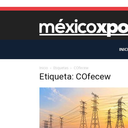
INIC
Inicio
Etiquetas
COfecew
Etiqueta: COfecew