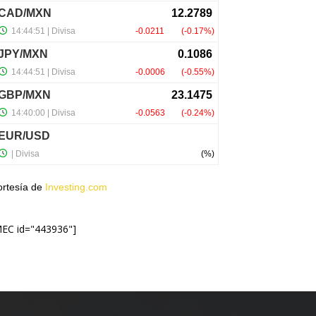
ortesía de
Investing.com
MEC id="443936"]