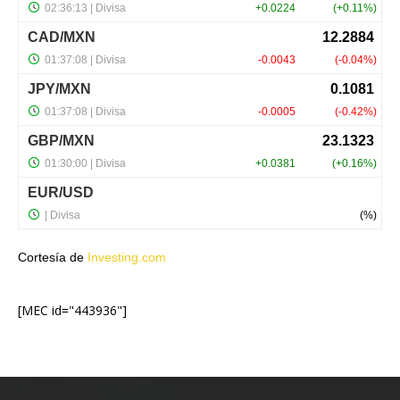
Cortesía de
Investing.com
[MEC id="443936"]