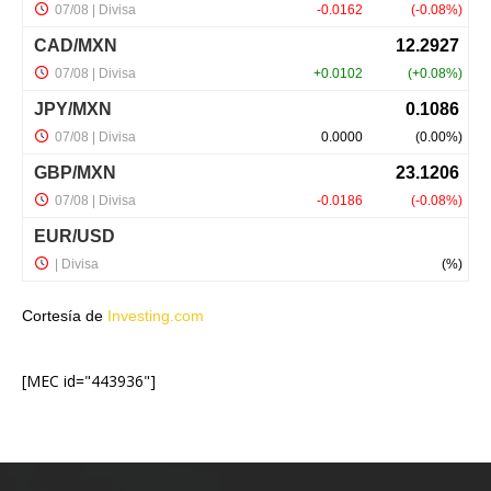
Cortesía de
Investing.com
[MEC id="443936"]