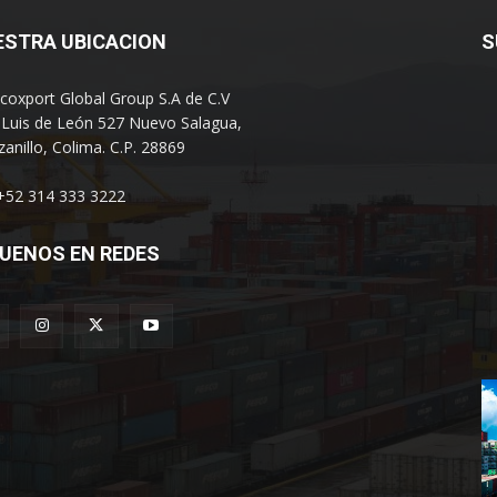
ESTRA UBICACION
S
coxport Global Group S.A de C.V
 Luis de León 527 Nuevo Salagua,
anillo, Colima. C.P. 28869
 +52 314 333 3222
UENOS EN REDES