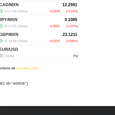
ortesía de
Investing.com
MEC id="443936"]