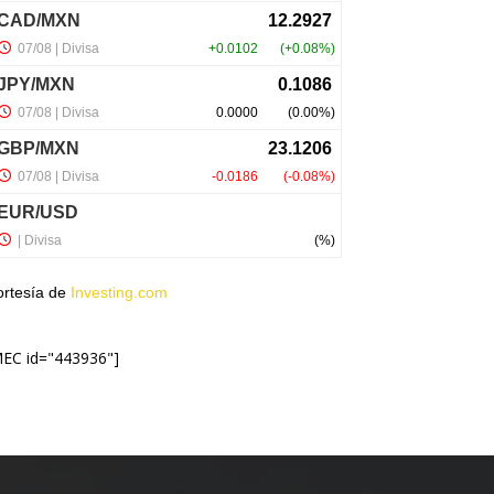
ortesía de
Investing.com
MEC id="443936"]