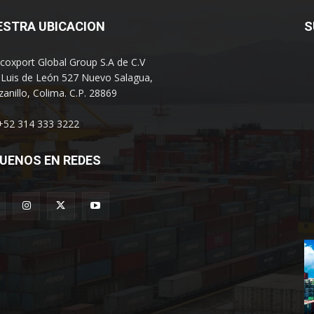
ESTRA UBICACION
S
coxport Global Group S.A de C.V
 Luis de León 527 Nuevo Salagua,
anillo, Colima. C.P. 28869
 +52 314 333 3222
UENOS EN REDES