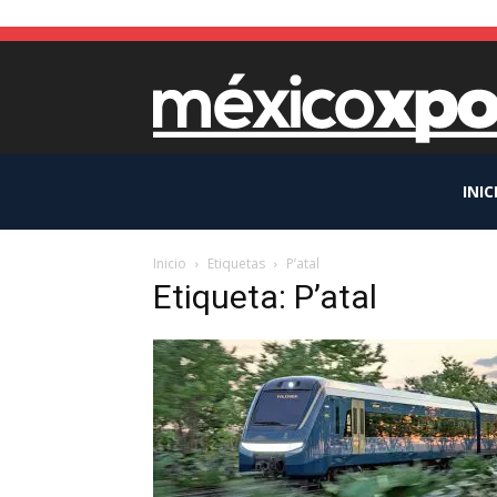
INIC
Inicio
Etiquetas
P’atal
Etiqueta: P’atal