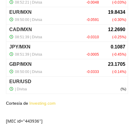
Cortesía de
Investing.com
[MEC id="443936"]