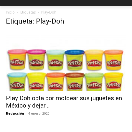
Inicio
Etiquetas
Play-Doh
Etiqueta: Play-Doh
Play Doh opta por moldear sus juguetes en
México y dejar...
Redacción
-
4 enero, 2020