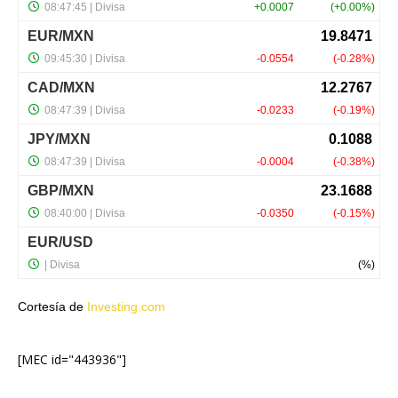
Cortesía de
Investing.com
[MEC id="443936"]