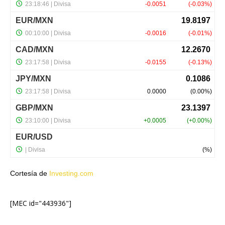
Cortesía de
Investing.com
[MEC id="443936"]