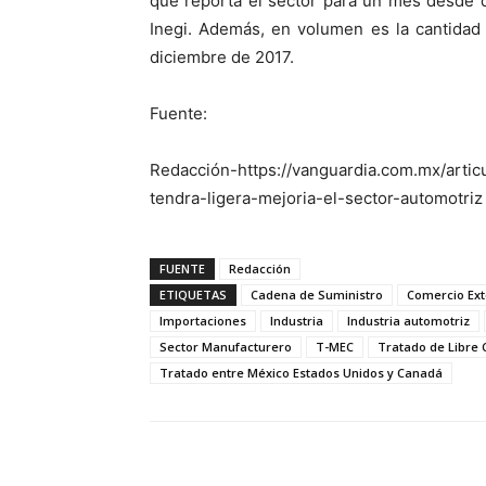
que reporta el sector para un mes desde q
Inegi. Además, en volumen es la cantidad
diciembre de 2017.
Fuente:
Redacción-https://vanguardia.com.mx/articu
tendra-ligera-mejoria-el-sector-automotriz
FUENTE
Redacción
ETIQUETAS
Cadena de Suministro
Comercio Ext
Importaciones
Industria
Industria automotriz
Sector Manufacturero
T-MEC
Tratado de Libre 
Tratado entre México Estados Unidos y Canadá