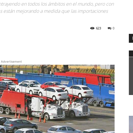
ntrayendo en todos los ámbitos en el mundo, pero con
es están mejorando a medida que las importaciones
623
0
WhatsApp
Advertisement