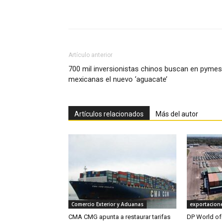
Facebook
X
Pinterest
Artículo anterior
700 mil inversionistas chinos buscan en pymes
mexicanas el nuevo ‘aguacate’
Artículos relacionados
Más del autor
Comercio Exterior y Aduanas
exportacion
CMA CMG apunta a restaurar tarifas
DP World of