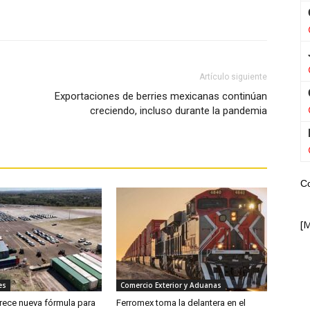
WhatsApp
Artículo siguiente
Exportaciones de berries mexicanas continúan
creciendo, incluso durante la pandemia
C
[
es
Comercio Exterior y Aduanas
rece nueva fórmula para
Ferromex toma la delantera en el