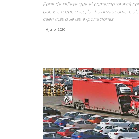
Pone de relieve que el comercio se está co
pocas excepciones, las balanzas comercial
caen más que las exportaciones.
16 julio, 2020
Facebook
X
Pinterest