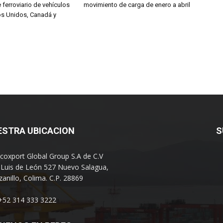
e ferroviario de vehículos
movimiento de carga de enero a abril
os Unidos, Canadá y
ESTRA UBICACION
S
coxport Global Group S.A de C.V
 Luis de León 527 Nuevo Salagua,
anillo, Colima. C.P. 28869
 +52 314 333 3222