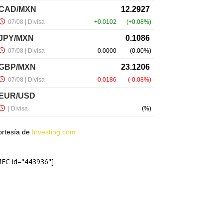
ortesía de
Investing.com
MEC id="443936"]