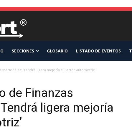
IO
SECCIONES
GLOSARIO
LISTADO DE EVENTOS
T
ternacionales: ‘Tendrá ligera mejoría el Sector automotriz’
to de Finanzas
‘Tendrá ligera mejoría
triz’