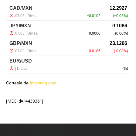
Cortesía de
Investing.com
[MEC id="443936"]