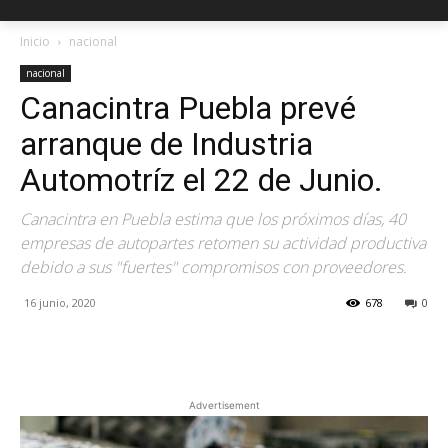
Inicio
nacional
nacional
Canacintra Puebla prevé
arranque de Industria
Automotríz el 22 de Junio.
Canacintra en Puebla estima que los próximos días, 40
empresas de autopartes retomen su actividad productiva
debido a sus "fuertes" compromisos con proveedores.
16 junio, 2020
678
0
Facebook
X
Pinterest
Advertisement