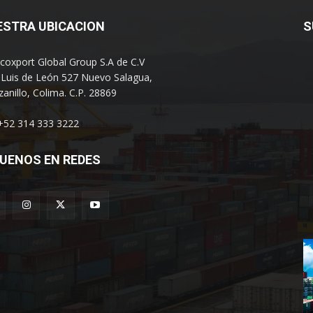
ESTRA UBICACION
S
coxport Global Group S.A de C.V
 Luis de León 527 Nuevo Salagua,
anillo, Colima. C.P. 28869
 +52 314 333 3222
UENOS EN REDES