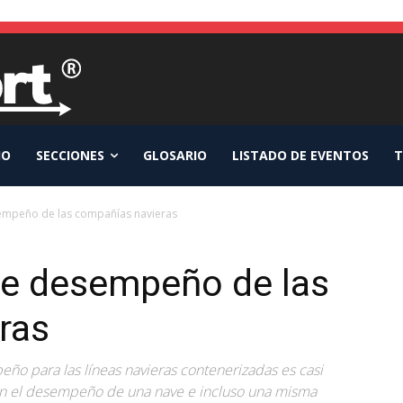
IO
SECCIONES
GLOSARIO
LISTADO DE EVENTOS
T
sempeño de las compañías navieras
de desempeño de las
ras
ño para las líneas navieras contenerizadas es casi
en el desempeño de una nave e incluso una misma