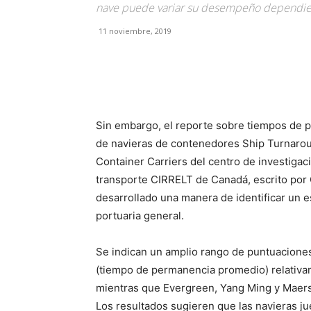
nave puede variar su desempeño dependiend
11 noviembre, 2019
Facebook
X
Pinterest
Sin embargo, el reporte sobre tiempos de 
de navieras de contenedores Ship Turnarou
Container Carriers del centro de investigaci
transporte CIRRELT de Canadá, escrito por 
desarrollado una manera de identificar un 
portuaria general.
Se indican un amplio rango de puntuaciones
(tiempo de permanencia promedio) relati
mientras que Evergreen, Yang Ming y Maersk
Los resultados sugieren que las navieras j