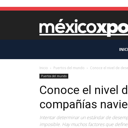
INIC
Inicio
Puertos del mundo
Conoce el nivel de de
Puertos del mundo
Conoce el nivel 
compañías navie
Intentar determinar un estándar de desempe
imposible. Hay muchos factores que defin