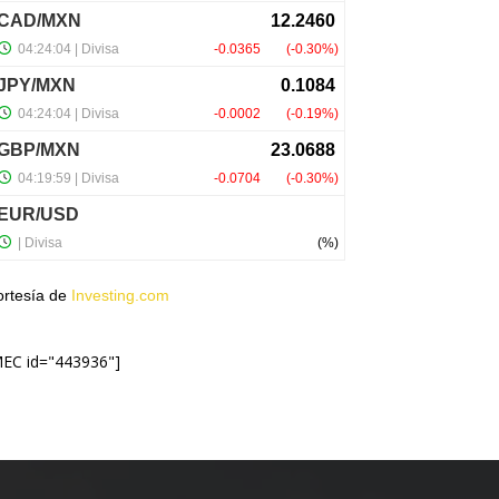
ortesía de
Investing.com
MEC id="443936"]