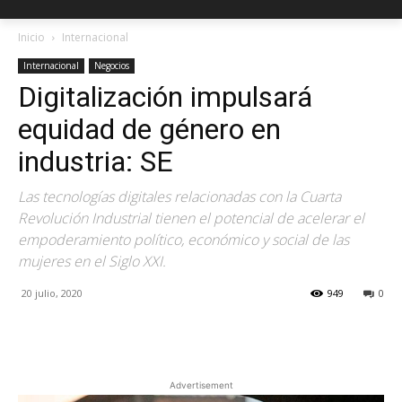
Inicio
Internacional
Internacional
Negocios
Digitalización impulsará
equidad de género en
industria: SE
Las tecnologías digitales relacionadas con la Cuarta
Revolución Industrial tienen el potencial de acelerar el
empoderamiento político, económico y social de las
mujeres en el Siglo XXI.
20 julio, 2020
949
0
Facebook
X
Pinterest
Advertisement