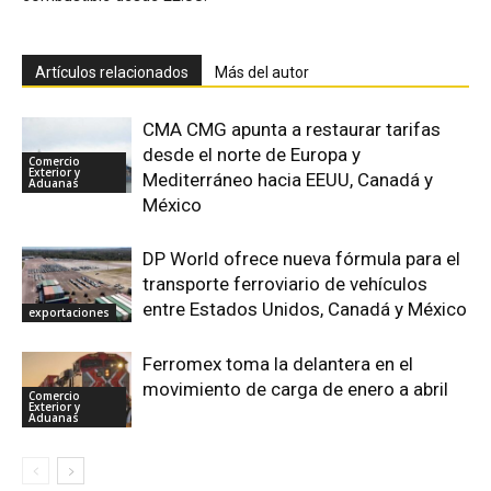
Artículos relacionados
Más del autor
CMA CMG apunta a restaurar tarifas
desde el norte de Europa y
Comercio
Exterior y
Mediterráneo hacia EEUU, Canadá y
Aduanas
México
DP World ofrece nueva fórmula para el
transporte ferroviario de vehículos
entre Estados Unidos, Canadá y México
exportaciones
Ferromex toma la delantera en el
movimiento de carga de enero a abril
Comercio
Exterior y
Aduanas