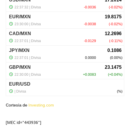
Cortesía de
Investing.com
[MEC id="443936"]