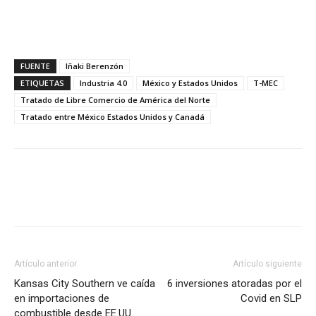
FUENTE
Iñaki Berenzón
ETIQUETAS
Industria 4.0
México y Estados Unidos
T-MEC
Tratado de Libre Comercio de América del Norte
Tratado entre México Estados Unidos y Canadá
Facebook
X
Pinterest
Artículo anterior
Artículo siguiente
Kansas City Southern ve caída
6 inversiones atoradas por el
en importaciones de
Covid en SLP
combustible desde EE.UU.