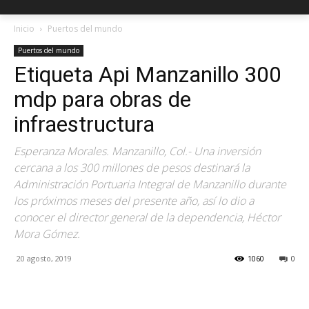
Inicio
Puertos del mundo
Puertos del mundo
Etiqueta Api Manzanillo 300
mdp para obras de
infraestructura
Esperanza Morales. Manzanillo, Col.- Una inversión
cercana a los 300 millones de pesos destinará la
Administración Portuaria Integral de Manzanillo durante
los próximos meses del presente año, así lo dio a
conocer el director general de la dependencia, Héctor
Mora Gómez.
20 agosto, 2019
1060
0
Facebook
X
Pinterest