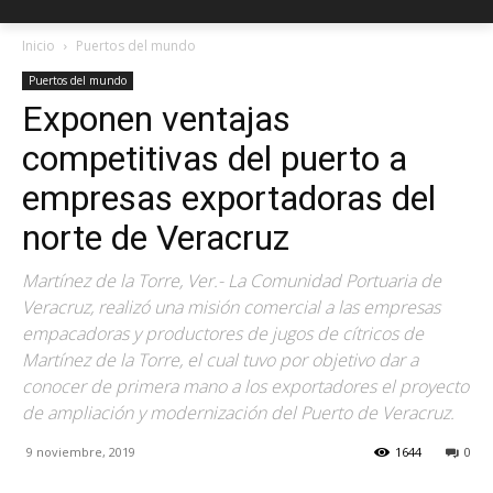
Inicio
Puertos del mundo
Puertos del mundo
Exponen ventajas
competitivas del puerto a
empresas exportadoras del
norte de Veracruz
Martínez de la Torre, Ver.- La Comunidad Portuaria de
Veracruz, realizó una misión comercial a las empresas
empacadoras y productores de jugos de cítricos de
Martínez de la Torre, el cual tuvo por objetivo dar a
conocer de primera mano a los exportadores el proyecto
de ampliación y modernización del Puerto de Veracruz.
9 noviembre, 2019
1644
0