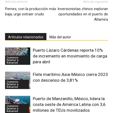
Artículo anterior
Artículo siguiente
Pemex, con la producción más
Inversionistas chinos exploran
baja; urge extraer crudo
oportunidades en el puerto de
Altamira
Artículos relacionados
Más del autor
Puerto Lázaro Cárdenas reporta 10%
de incremento en movimiento de carga
Comercio
Exterior y
para abril
Aduanas
Flete marítimo Asia-México cierra 2023
con descenso de 3,81%
Comercio
Exterior y
Aduanas
Puerto de Manzanillo, México, lidera la
costa oeste de América Latina con 3,6
Comercio
Exterior y
millones de TEUs movilizados
Aduanas