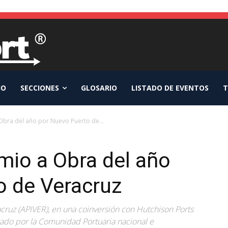
IO
SECCIONES
GLOSARIO
LISTADO DE EVENTOS
T
Obra del año por Nuevo Puerto de...
mio a Obra del año
o de Veracruz
acruz (APIVER), en una coinversión con Hutchison Ports
ado por la Comunidad Portuaria nacional e