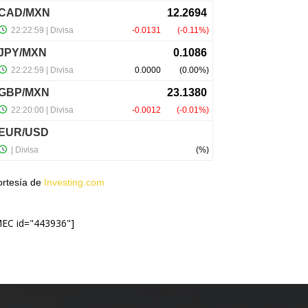
ortesía de
Investing.com
MEC id="443936"]