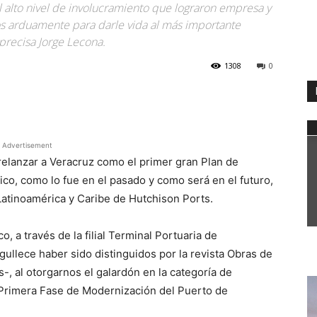
 al alto nivel de involucramiento que lograron empresa y
 arduamente para darle vida al más importante
precisa Jorge Lecona.
1308
0
WhatsApp
Advertisement
relanzar a Veracruz como el primer gran Plan de
ico, como lo fue en el pasado y como será en el futuro,
Latinoamérica y Caribe de Hutchison Ports.
, a través de la filial Terminal Portuaria de
llece haber sido distinguidos por la revista Obras de
-, al otorgarnos el galardón en la categoría de
a “Primera Fase de Modernización del Puerto de