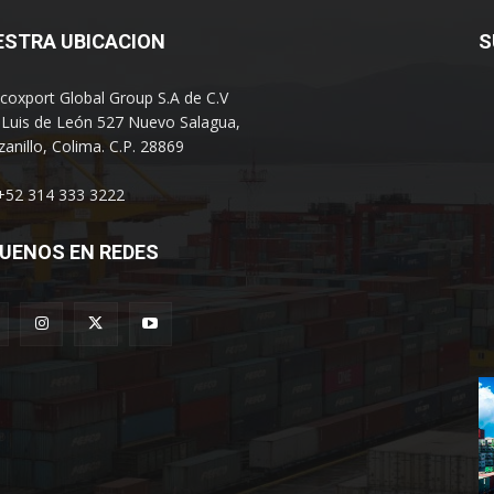
ESTRA UBICACION
S
coxport Global Group S.A de C.V
 Luis de León 527 Nuevo Salagua,
anillo, Colima. C.P. 28869
 +52 314 333 3222
UENOS EN REDES