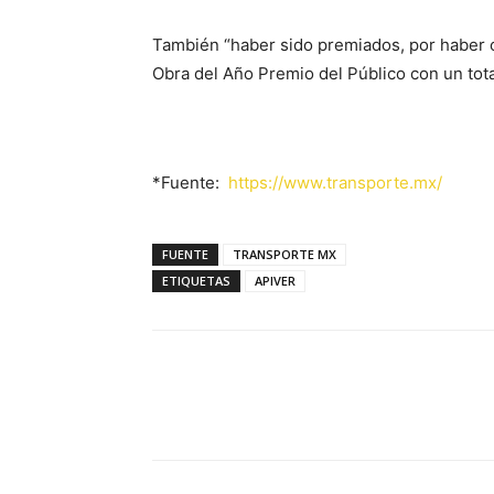
También “haber sido premiados, por haber 
Obra del Año Premio del Público con un tota
*Fuente:
https://www.transporte.mx/
FUENTE
TRANSPORTE MX
ETIQUETAS
APIVER
Facebook
X
Pinterest