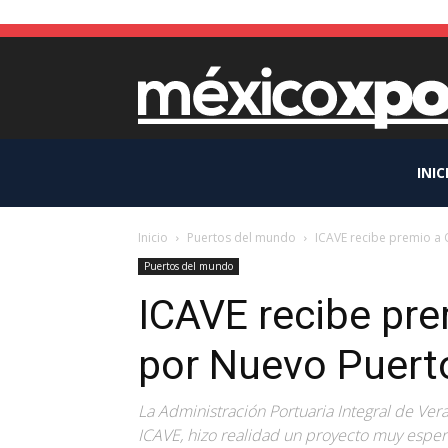
INIC
Inicio
Puertos del mundo
ICAVE recibe premio a 
Puertos del mundo
ICAVE recibe pre
por Nuevo Puert
La Administración Portuaria Integral de Ver
ICAVE, hizo realidad un proyecto muy esper