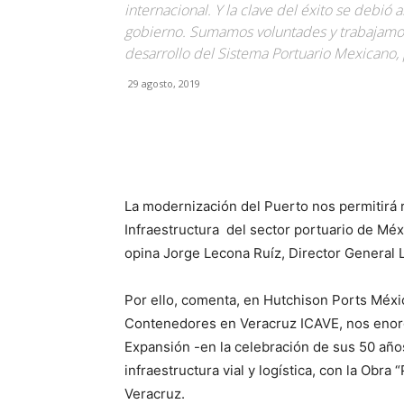
internacional. Y la clave del éxito se debió
gobierno. Sumamos voluntades y trabajamos
desarrollo del Sistema Portuario Mexicano, 
29 agosto, 2019
Facebook
X
Pinterest
La modernización del Puerto nos permitirá 
Infraestructura del sector portuario de Méx
opina Jorge Lecona Ruíz, Director General 
Por ello, comenta, en Hutchison Ports México
Contenedores en Veracruz ICAVE, nos enorgu
Expansión -en la celebración de sus 50 años
infraestructura vial y logística, con la Obr
Veracruz.