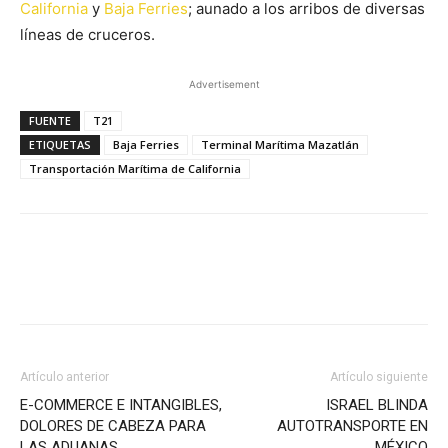
California
y
Baja Ferries
; aunado a los arribos de diversas
líneas de cruceros.
Advertisement
FUENTE
T21
ETIQUETAS
Baja Ferries
Terminal Marítima Mazatlán
Transportación Marítima de California
Facebook
X
Pinterest
Artículo anterior
Artículo siguiente
E-COMMERCE E INTANGIBLES,
ISRAEL BLINDA
DOLORES DE CABEZA PARA
AUTOTRANSPORTE EN
LAS ADUANAS
MÉXICO