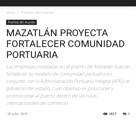
Inicio
Puertos del mundo
Puertos del mundo
MAZATLÁN PROYECTA
FORTALECER COMUNIDAD
PORTUARIA
Las empresas instaladas en el puerto de Mazatlán buscan
fortalecer su modelo de comunidad portuaria en
conjunto con la Administración Portuaria Integral (API) y el
gobierno del estado, cuyo objetivo es posicionar y
promocionar al puerto dentro de las rutas
internacionales de comercio.
18 julio, 2019
1837
0
Facebook
X
Pinterest