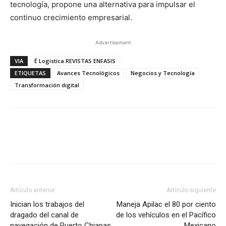
tecnología, propone una alternativa para impulsar el
continuo crecimiento empresarial.
Advertisement
VIA
É Logistica REVISTAS ENFASIS
ETIQUETAS
Avances Tecnológicos
Negocios y Tecnología
Transformación digital
Facebook
X
Pinterest
Artículo anterior
Artículo siguiente
Inician los trabajos del
Maneja Apilac el 80 por ciento
dragado del canal de
de los vehículos en el Pacífico
navegación de Puerto Chiapas
Mexicano