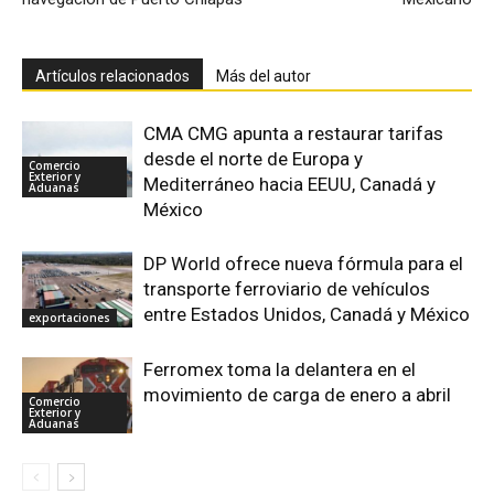
Artículos relacionados
Más del autor
CMA CMG apunta a restaurar tarifas
desde el norte de Europa y
Comercio
Exterior y
Mediterráneo hacia EEUU, Canadá y
Aduanas
México
DP World ofrece nueva fórmula para el
transporte ferroviario de vehículos
entre Estados Unidos, Canadá y México
exportaciones
Ferromex toma la delantera en el
movimiento de carga de enero a abril
Comercio
Exterior y
Aduanas