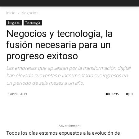
Inicio
Negocios
Negocios
Tecnología
Negocios y tecnología, la
fusión necesaria para un
progreso exitoso
Las empresas que apuestan por la transformación digital
han elevado sus ventas e incrementado sus ingresos en
un periodo de seis meses a un año.
3 abril, 2019
2295
0
Facebook
X
Pinterest
Advertisement
Todos los días estamos expuestos a la evolución de