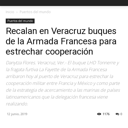
Inicio
Puertos del mundo
Puertos del mundo
Recalan en Veracruz buques
de la Armada Francesa para
estrechar cooperación
Danytza Flores. Veracruz, Ver.- El buque LHD Tonnerre y
la fragata furtiva La Fayette de la Armada Francesa
arribaron hoy al puerto de Veracruz para estrechar la
cooperación militar entre Francia y México y como parte
de la estrategia de acercamiento a las marinas de países
latinoamericanos que la delegación francesa viene
realizando.
12 junio, 2019
1176
0
Facebook
X
Pinterest