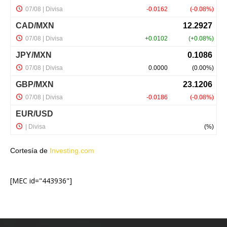
Cortesía de
Investing.com
[MEC id="443936"]