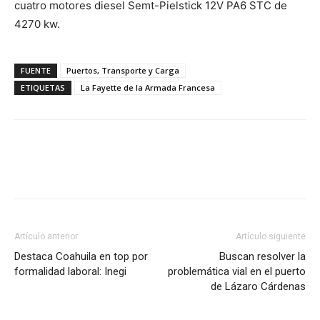
cuatro motores diesel Semt-Pielstick 12V PA6 STC de
4270 kw.
FUENTE
Puertos, Transporte y Carga
ETIQUETAS
La Fayette de la Armada Francesa
Facebook
X
Pinterest
Artículo anterior
Artículo siguiente
Destaca Coahuila en top por
Buscan resolver la
formalidad laboral: Inegi
problemática vial en el puerto
de Lázaro Cárdenas