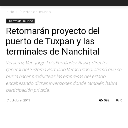
Inicio
Puertos del mundo
Puertos del mundo
Retomarán proyecto del
puerto de Tuxpan y las
terminales de Nanchital
Veracruz, Ver.-Jorge Luis Fernández Bravo, director
general del Sistema Portuario Veracruzano, afirmó que se
busca hacer productivas las empresas del estado
encabezando dichas inversiones donde también habrá
participación privada.
7 octubre, 2019
992
0
Facebook
X
Pinterest