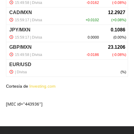
Cortesía de
Investing.com
[MEC id="443936"]