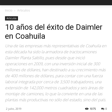
Inicio
Articulos
Articulos
10 años del éxito de Daimler
en Coahuila
Una de las empresas más representativas de Coahuila en
esta década ha sido la armadora de tractocamiones
Daimler Planta Saltillo, pues desde que inició
operaciones en 2009, con una inversión inicial de 300
millones de dólares, han destinado a su crecimiento más
de 400 millones de dólares, para contar con una fuerza
laboral integrada por cerca de 3,500 trabajadores, una
extensión de 142,000 metros cuadrados y seis áreas de
montaje de camiones, lo que la convierte en una de las
plantas más productivas no sólo del estado, sino del país.
2 julio, 2019
1075
0