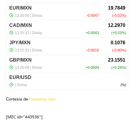
Cortesía de
Investing.com
[MEC id="443936"]