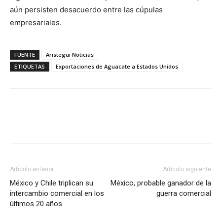
aún persisten desacuerdo entre las cúpulas
empresariales.
FUENTE
Aristegui Noticias
ETIQUETAS
Exportaciones de Aguacate a Estados Unidos
Facebook
X
Pinterest
Artículo anterior
Artículo siguiente
México y Chile triplican su
México, probable ganador de la
intercambio comercial en los
guerra comercial
últimos 20 años