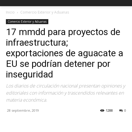
Inicio
Comercio Exterior y Aduanas
Comercio Exterior y Aduanas
17 mmdd para proyectos de
infraestructura;
exportaciones de aguacate a
EU se podrían detener por
inseguridad
Los diarios de circulación nacional presentan opiniones y
editoriales con información y trascendidos relevantes en
materia económica.
28 septiembre, 2019
1288
0
Facebook
X
Pinterest