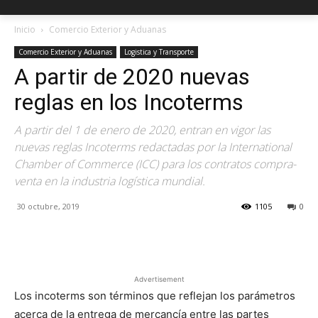
Inicio
Comercio Exterior y Aduanas
Comercio Exterior y Aduanas
Logistica y Transporte
A partir de 2020 nuevas
reglas en los Incoterms
A partir del 1 de enero de 2020, entran en vigor las
nuevas reglas Incoterms redactadas por la International
Chamber of Commerce (ICC) para los contratos compra-
venta en la industria logística mundial.
30 octubre, 2019
1105
0
Facebook
X
Pinterest
Advertisement
Los incoterms son términos que reflejan los parámetros
acerca de la entrega de mercancía entre las partes