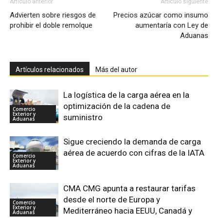
Artículo anterior
Artículo siguiente
Advierten sobre riesgos de
Precios azúcar como insumo
prohibir el doble remolque
aumentaría con Ley de
Aduanas
Artículos relacionados
Más del autor
La logística de la carga aérea en la
optimización de la cadena de
Comercio
Exterior y
suministro
Aduanas
Sigue creciendo la demanda de carga
aérea de acuerdo con cifras de la IATA
Comercio
Exterior y
Aduanas
CMA CMG apunta a restaurar tarifas
desde el norte de Europa y
Comercio
Exterior y
Mediterráneo hacia EEUU, Canadá y
Aduanas