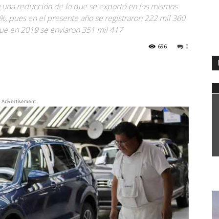
 una reducción de lo que se exportó en los mismos
 %, pues en el presente año se registraron 222 mil 360
que en 2019 se enviaron 351 mil 417
696
0
WhatsApp
Advertisement