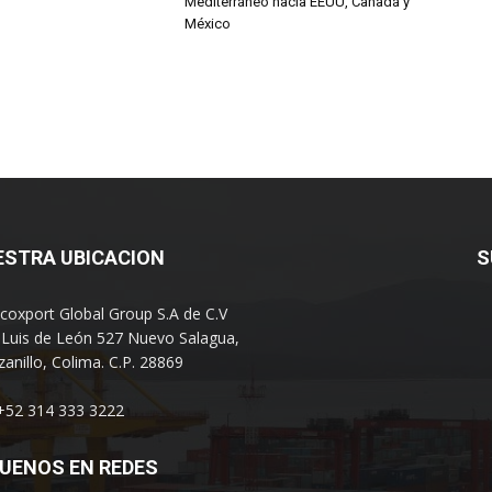
Mediterráneo hacia EEUU, Canadá y
México
ESTRA UBICACION
S
coxport Global Group S.A de C.V
 Luis de León 527 Nuevo Salagua,
anillo, Colima. C.P. 28869
 +52 314 333 3222
UENOS EN REDES