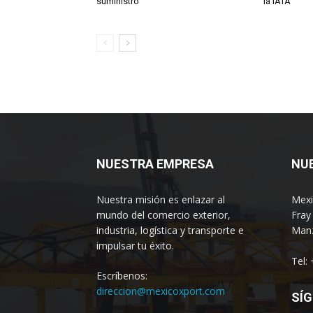
suministro
la IATA
NUESTRA EMPRESA
NU
Nuestra misión es enlazar al
Mexi
mundo del comercio exterior,
Fray
industria, logística y transporte e
Manz
impulsar tu éxito.
Tel:
Escríbenos:
direccion@mexicoxport.com
SÍG