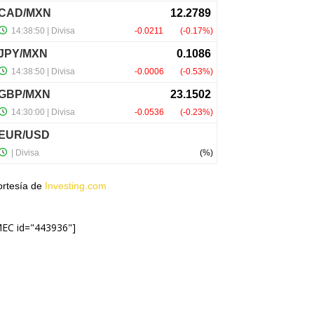
ortesía de
Investing.com
MEC id="443936"]