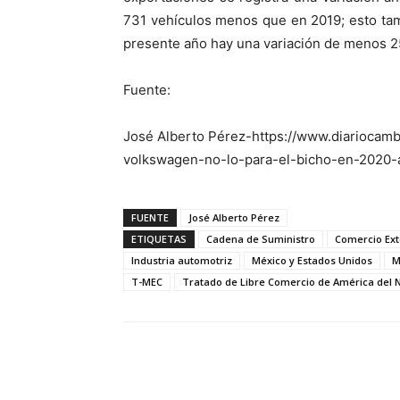
731 vehículos menos que en 2019; esto tamb
presente año hay una variación de menos 25
Fuente:
José Alberto Pérez-https://www.diariocam
volkswagen-no-lo-para-el-bicho-en-2020-
FUENTE
José Alberto Pérez
ETIQUETAS
Cadena de Suministro
Comercio Ext
Industria automotriz
México y Estados Unidos
M
T-MEC
Tratado de Libre Comercio de América del 
Facebook
X
Pinterest