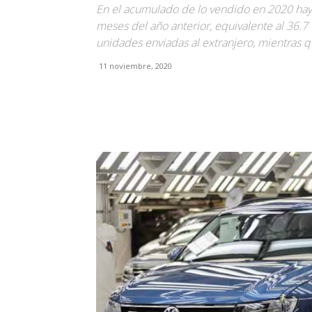
En el acumulado de lo vendido en 2020 hay
meses del año anterior, equivalente al 36.7
unidades enviadas al extranjero, mientras 
11 noviembre, 2020
Facebook
X
Pinterest