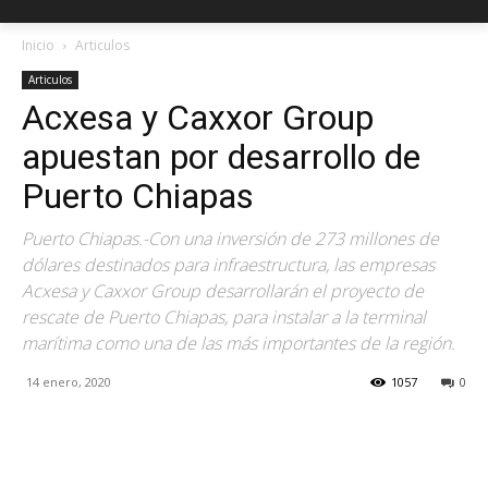
Inicio
Articulos
Articulos
Acxesa y Caxxor Group
apuestan por desarrollo de
Puerto Chiapas
Puerto Chiapas.-Con una inversión de 273 millones de
dólares destinados para infraestructura, las empresas
Acxesa y Caxxor Group desarrollarán el proyecto de
rescate de Puerto Chiapas, para instalar a la terminal
marítima como una de las más importantes de la región.
14 enero, 2020
1057
0
Facebook
X
Pinterest