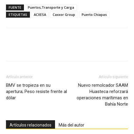
FUENTE
Puertos,Transporte y Carga
ETIQUETAS
ACXESA
Caxxor Group
Puerto Chiapas
Facebook
X
Pinterest
Artículo anterior
Artículo siguiente
BMV se tropieza en su
Nuevo remolcador SAAM
apertura; Peso resiste frente al
Huasteca reforzará
dólar
operaciones marítimas en
Bahía Norte
Artículos relacionados
Más del autor