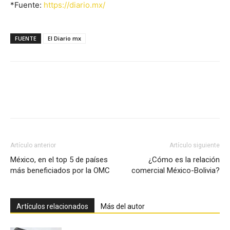
*Fuente:
https://diario.mx/
FUENTE
El Diario mx
Facebook
X
Pinterest
Artículo anterior
Artículo siguiente
México, en el top 5 de países
¿Cómo es la relación
más beneficiados por la OMC
comercial México-Bolivia?
Artículos relacionados
Más del autor