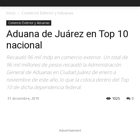
Inicio
Comercio Exterior y Aduanas
Comercio Exterior y Aduanas
Aduana de Juárez en Top 10
nacional
Recaudó 96 mil mdp en comercio exterior. Un total de
96 mil millones de pesos recaudó la Administración
General de Aduanas en Ciudad Juárez de enero a
noviembre de este año, lo que la coloca dentro del Top
10 de dicha dependencia federal.
31 diciembre, 2019
1025
0
Facebook
X
Pinterest
Advertisement