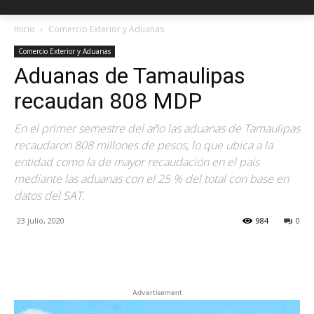
Inicio
Comercio Exterior y Aduanas
Comercio Exterior y Aduanas
Aduanas de Tamaulipas
recaudan 808 MDP
En el primer semestre del año las aduanas de Tamaulipas
recaudaron 808 millones de pesos, lo que ubica a la
entidad como la de mayor recaudación en el país
mediante las aduanas con el 25 % del total con base en
datos del SAT.
23 julio, 2020
984
0
Facebook
X
Pinterest
Advertisement