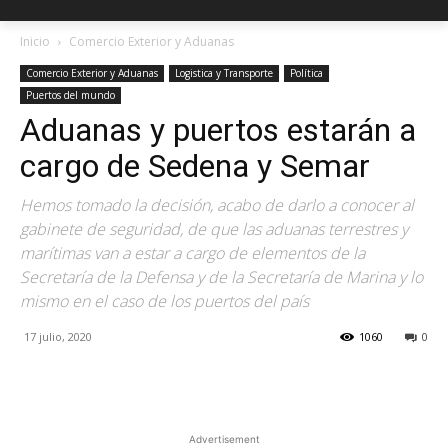
Inicio
Comercio Exterior y Aduanas
Comercio Exterior y Aduanas
Logistica y Transporte
Política
Puertos del mundo
Aduanas y puertos estarán a
cargo de Sedena y Semar
Hemos tomado la decisión, acabo de darlo a conocer al
gabinete de seguridad, de que las aduanas terrestres y
marítimas van a estar a cargo de elementos de la
Secretaría de la Defensa y de la Secretaría de Marina y lo
mismo en el caso de los puertos del país
17 julio, 2020
1060
0
Facebook
X
Pinterest
Advertisement