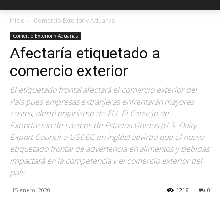
Inicio
Comercio Exterior y Aduanas
Comercio Exterior y Aduanas
Afectaría etiquetado a
comercio exterior
El etiquetado frontal afectará el comercio exterior del
País pues empresas extranjeras enfrentarán mayores
costos, alertó organismo de EU. El Consejo de
Exportación de Lácteos de Estados Unidos (U.S. Dairy
Export Council o USDEC en inglés) advirtió que el nuevo
etiquetado frontal de advertencia en alimentos y bebidas
impactará en la competencia y el comercio exterior del
país.
15 enero, 2020
1216
0
Facebook
X
Pinterest