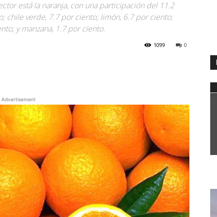
ctor está la naranja, con una participación del 11.2
; chile verde, 7.7 por ciento; limón, 6.7 por ciento;
ento; y manzana, 1.7 por ciento.
1099
0
WhatsApp
Advertisement