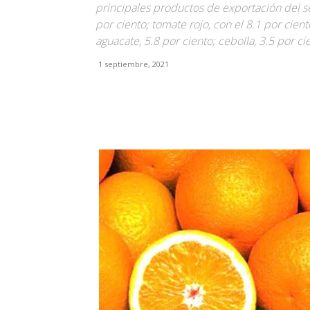
principales productos de exportación del se
por ciento; tomate rojo, con el 8.1 por ciento
aguacate, 5.8 por ciento; cebolla, 3.5 por ci
1 septiembre, 2021
Facebook
X
Pinterest