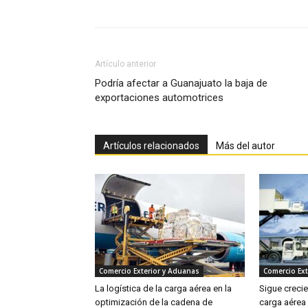
Artículo anterior
Podría afectar a Guanajuato la baja de
exportaciones automotrices
Artículos relacionados
Más del autor
Comercio Exterior y Aduanas
Comercio Ext
La logística de la carga aérea en la
Sigue creci
optimización de la cadena de
carga aérea