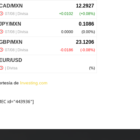
ortesía de
Investing.com
MEC id="443936"]