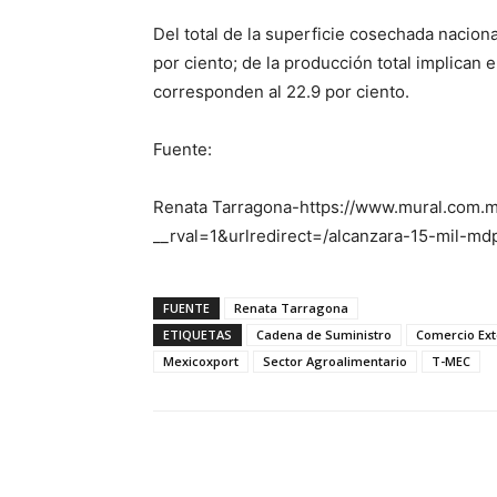
Del total de la superficie cosechada naciona
por ciento; de la producción total implican e
corresponden al 22.9 por ciento.
Fuente:
Renata Tarragona-https://www.mural.com.mx
__rval=1&urlredirect=/alcanzara-15-mil-md
FUENTE
Renata Tarragona
ETIQUETAS
Cadena de Suministro
Comercio Ext
Mexicoxport
Sector Agroalimentario
T-MEC
Facebook
X
Pinterest