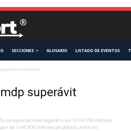
IO
SECCIONES
GLOSARIO
LISTADO DE EVENTOS
T
superávit hortofrutícola
 mdp superávit
ño, las exportaciones llegarán a los 19 mil 200 millones
alor de 3 mil 800 millones de dólares, entre los