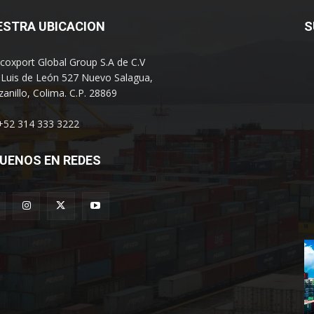
ESTRA UBICACION
S
coxport Global Group S.A de C.V
 Luis de León 527 Nuevo Salagua,
anillo, Colima. C.P. 28869
 +52 314 333 3222
UENOS EN REDES