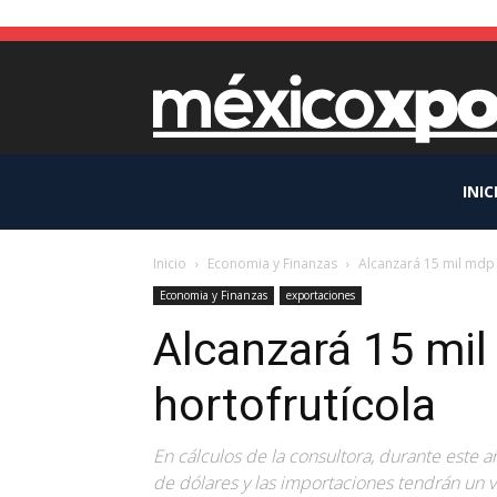
INIC
Inicio
Economia y Finanzas
Alcanzará 15 mil mdp 
Economia y Finanzas
exportaciones
Alcanzará 15 mil
hortofrutícola
En cálculos de la consultora, durante este a
de dólares y las importaciones tendrán un v