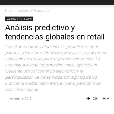
Inicio
Logistica y Transporte
Logistica y Transporte
Análisis predictivo y
tendencias globales en retail
Con el aprendizaje automático es posible descubrir
patrones, detectar referencias sustanciales y generar un
conocimiento previo para responder velozmente. La
automatización de los procedimientos logísticos, el
creciente uso del comercio electrónico y la
personalización de los servicios, son algunos de los
avances que están definiendo el nuevo panorama del
retail en el mundo.
1 noviembre, 2019
1026
0
Facebook
X
Pinterest