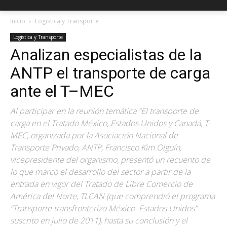
Inicio
Logistica y Transporte
Logistica y Transporte
Analizan especialistas de la
ANTP el transporte de carga
ante el T–MEC
Al participar en la reunión temática “El transporte de
carga en el Tratado México, Estados Unidos y Canadá, T-
MEC, organizada por la Asociación Nacional de
Transporte Privado, ANTP, Francisco Kim Olguín,
vicepresidente del organismo, presentó un recuento de
lo que marcó el desarrollo del sector a partir de la
entrada en vigor del Tratado de Libre Comercio de
América del Norte, TLCAN (que comprendió el programa
“Transporte transfronterizo México–Estados Unidos”
suscrito en julio de 2011), hasta su conclusión y el