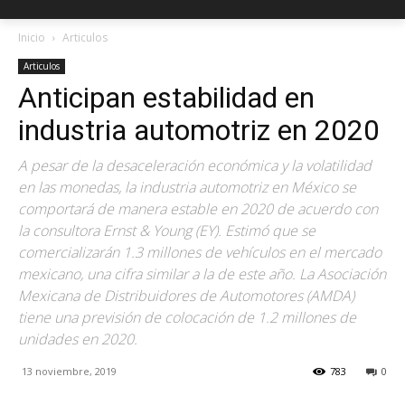
Inicio
Articulos
Articulos
Anticipan estabilidad en
industria automotriz en 2020
A pesar de la desaceleración económica y la volatilidad
en las monedas, la industria automotriz en México se
comportará de manera estable en 2020 de acuerdo con
la consultora Ernst & Young (EY). Estimó que se
comercializarán 1.3 millones de vehículos en el mercado
mexicano, una cifra similar a la de este año. La Asociación
Mexicana de Distribuidores de Automotores (AMDA)
tiene una previsión de colocación de 1.2 millones de
unidades en 2020.
13 noviembre, 2019
783
0