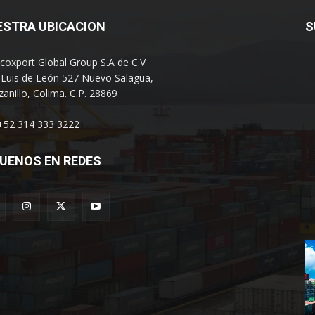
ESTRA UBICACION
S
coxport Global Group S.A de C.V
 Luis de León 527 Nuevo Salagua,
anillo, Colima. C.P. 28869
 +52 314 333 3222
UENOS EN REDES