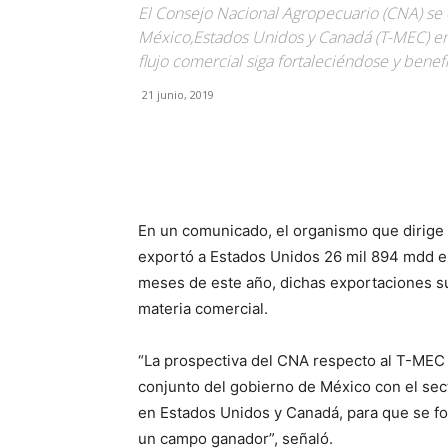
El Consejo Nacional Agropecuario (CNA) se c
México,Estados Unidos y Canadá (T-MEC) en
flujo comercial siga fortaleciéndose y bene
21 junio, 2019
Facebook
X
Pinterest
En un comunicado, el organismo que dirige
exportó a Estados Unidos 26 mil 894 mdd en
meses de este año, dichas exportaciones s
materia comercial.
“La prospectiva del CNA respecto al T-MEC 
conjunto del gobierno de México con el sec
en Estados Unidos y Canadá, para que se for
un campo ganador”, señaló.