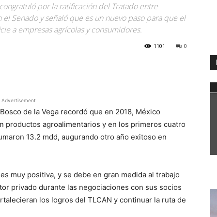
ongratuló por la ratificación del Tratado entre
 el Senado y señaló que es un nuevo paso para que el
ficie a empresas agrícolas y consumidores.
1101
0
WhatsApp
Advertisement
 Bosco de la Vega recordó que en 2018, México
 productos agroalimentarios y en los primeros cuatro
umaron 13.2 mdd, augurando otro año exitoso en
es muy positiva, y se debe en gran medida al trabajo
tor privado durante las negociaciones con sus socios
talecieran los logros del TLCAN y continuar la ruta de