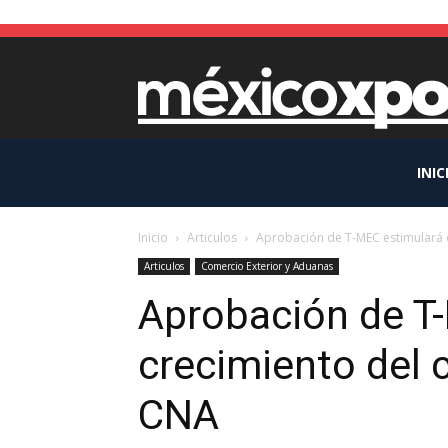
INIC
Inicio
Articulos
Aprobación de T-MEC estimulará
Articulos
Comercio Exterior y Aduanas
Aprobación de T
crecimiento del
CNA