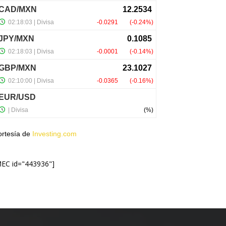
ortesía de
Investing.com
MEC id="443936"]