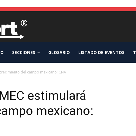
IO
SECCIONES
GLOSARIO
LISTADO DE EVENTOS
T
 crecimiento del campo mexicano: CNA
-MEC estimulará
 campo mexicano: