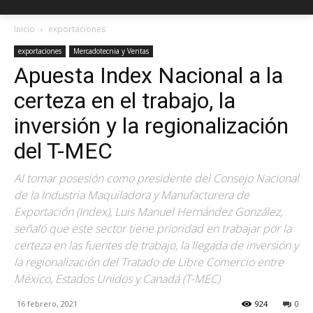
Inicio
exportaciones
exportaciones
Mercadotecnia y Ventas
Apuesta Index Nacional a la
certeza en el trabajo, la
inversión y la regionalización
del T-MEC
Al tomar posesión como presidente del Consejo Nacional
de la Industria Maquiladora y Manufacturera de
Exportación (Index), Luis Manuel Hernández González,
señaló que este sector tiene prioridad en trabajar por la
certeza en las fuentes de trabajo, la llegada de inversión y
la regionalización del Tratado de Libre Comercio entre
México, Estados Unidos y Canadá (T-MEC)
16 febrero, 2021
924
0