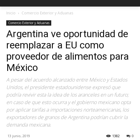
Inicio
Comercio Exterior y Aduanas
Comercio Exterior y Aduanas
Argentina ve oportunidad de
reemplazar a EU como
proveedor de alimentos para
México
A pesar del acuerdo alcanzado entre México y Estados
Unidos, el presidente estadounidense expresó que
podría revivir esta la idea de los aranceles en un futuro;
en caso de que esto ocurra y el gobierno mexicano opta
por aplicar tarifas a importaciones norteamericanas, los
exportadores de granos de Argentina podrían cubrir la
demanda mexicana.
13 junio, 2019
1382
0