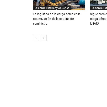
Comercio Exterior y Aduanas
Comercio Ext
La logística de la carga aérea en la
Sigue creci
optimización de la cadena de
carga aérea
suministro
la IATA