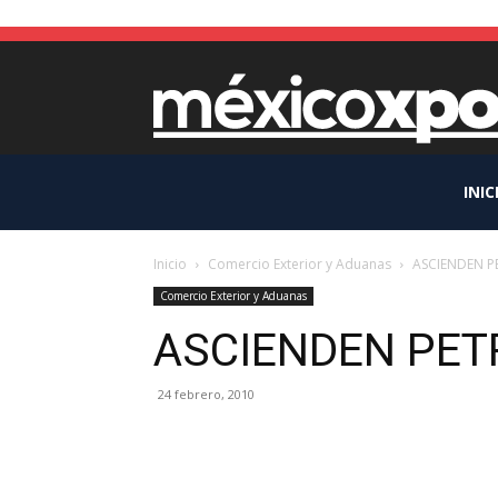
INIC
Inicio
Comercio Exterior y Aduanas
ASCIENDEN P
Comercio Exterior y Aduanas
ASCIENDEN PET
24 febrero, 2010
Facebook
X
Pinterest