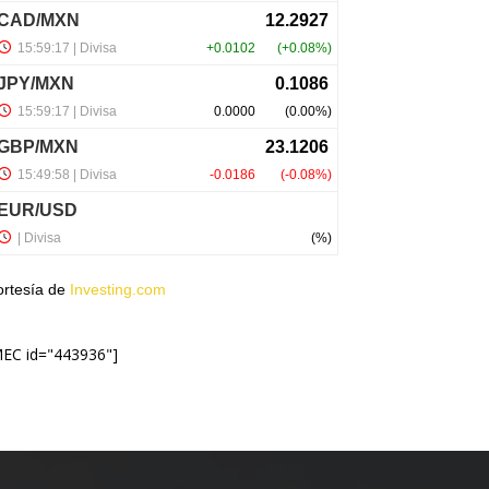
ortesía de
Investing.com
MEC id="443936"]