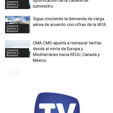
optimización de la cadena de
Comercio
Exterior y
suministro
Aduanas
Sigue creciendo la demanda de carga
aérea de acuerdo con cifras de la IATA
Comercio
Exterior y
Aduanas
CMA CMG apunta a restaurar tarifas
desde el norte de Europa y
Comercio
Exterior y
Mediterráneo hacia EEUU, Canadá y
Aduanas
México