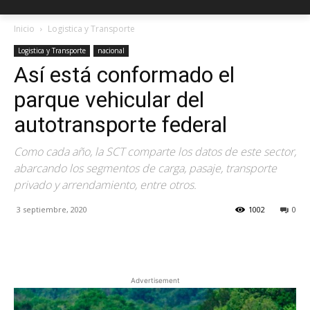
Inicio
Logistica y Transporte
Logistica y Transporte
nacional
Así está conformado el
parque vehicular del
autotransporte federal
Como cada año, la SCT comparte los datos de este sector,
abarcando los segmentos de carga, pasaje, transporte
privado y arrendamiento, entre otros.
3 septiembre, 2020
1002
0
Facebook
X
Pinterest
Advertisement