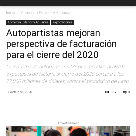
Inicio
Comercio Exterior y Aduanas
Comercio Exterior y Aduanas
exportaciones
Autopartistas mejoran
perspectiva de facturación
para el cierre del 2020
La industria de autopartes en México modificó al alza la
expectativa de factoría al cierre del 2020 cercana a los
77,000 millones de dólares, contra el pronóstico de junio.
7 octubre, 2020
807
0
Facebook
X
Pinterest
Advertisement