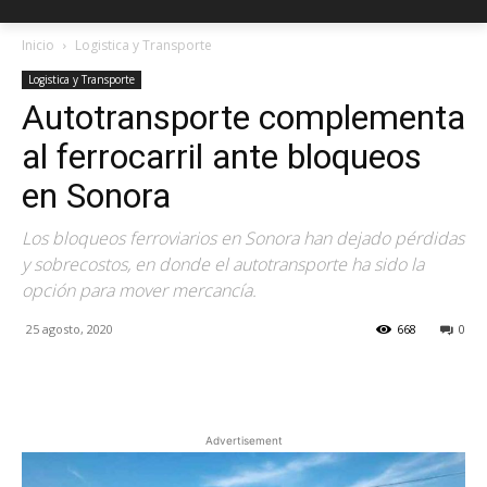
Inicio
Logistica y Transporte
Logistica y Transporte
Autotransporte complementa
al ferrocarril ante bloqueos
en Sonora
Los bloqueos ferroviarios en Sonora han dejado pérdidas
y sobrecostos, en donde el autotransporte ha sido la
opción para mover mercancía.
25 agosto, 2020
668
0
Facebook
X
Pinterest
Advertisement