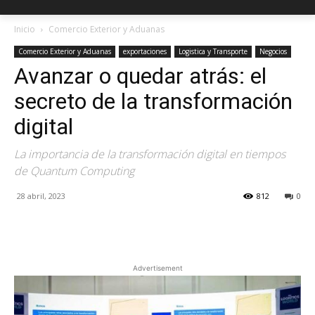
Inicio
Comercio Exterior y Aduanas
Comercio Exterior y Aduanas
exportaciones
Logistica y Transporte
Negocios
Avanzar o quedar atrás: el
secreto de la transformación
digital
La importancia de la transformación digital en tiempos
de Quantum Computing
28 abril, 2023
812
0
Facebook
X
Pinterest
Advertisement