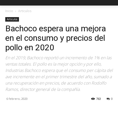
Inicio
Articulos
Articulos
Bachoco espera una mejora
en el consumo y precios del
pollo en 2020
En el 2019, Bachoco reportó un incremento de 1% en las
ventas totales. El pollo es la mejor opción y por ello,
Industrias Bachoco espera que el consumo per cápita del
ave incremente en el primer trimestre del año, sumado a
una recuperación en precios, de acuerdo con Rodolfo
Ramos, director general de la compañía.
6 febrero, 2020
763
0
Facebook
X
Pinterest