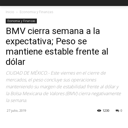
Inicio
Economia y Finanzas
Economia y Finanzas
BMV cierra semana a la
expectativa; Peso se
mantiene estable frente al
dólar
CIUDAD DE MÉXICO.- Este viernes en el cierre de
mercados, el peso concluye sus operaciones
manteniendo su margen de estabilidad frente al dólar y
la Bolsa Mexicana de Valores (BMV) cierra negativamente
la semana.
27 julio, 2019
1230
0
Facebook
X
Pinterest