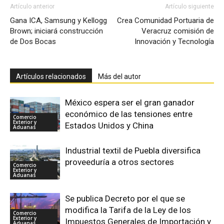
Artículo anterior
Artículo siguiente
Gana ICA, Samsung y Kellogg
Crea Comunidad Portuaria de
Brown; iniciará construcción
Veracruz comisión de
de Dos Bocas
Innovación y Tecnología
Artículos relacionados
Más del autor
México espera ser el gran ganador
económico de las tensiones entre
Comercio
Exterior y
Estados Unidos y China
Aduanas
Industrial textil de Puebla diversifica
proveeduría a otros sectores
Comercio
Exterior y
Aduanas
Se publica Decreto por el que se
modifica la Tarifa de la Ley de los
Comercio
Exterior y
Impuestos Generales de Importación y
Aduanas