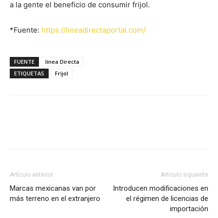
a la gente el beneficio de consumir frijol.
*Fuente:
https://lineadirectaportal.com/
FUENTE
linea Directa
ETIQUETAS
Frijol
Facebook
X
Pinterest
Artículo anterior
Artículo siguiente
Marcas mexicanas van por
Introducen modificaciones en
más terreno en el extranjero
el régimen de licencias de
importación