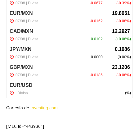
Cortesía de
Investing.com
[MEC id="443936"]