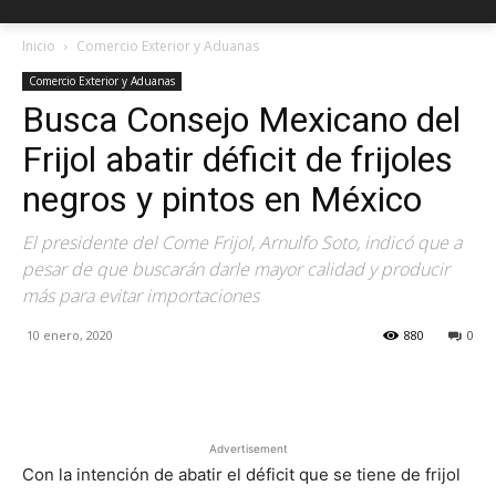
Inicio
Comercio Exterior y Aduanas
Comercio Exterior y Aduanas
Busca Consejo Mexicano del
Frijol abatir déficit de frijoles
negros y pintos en México
El presidente del Come Frijol, Arnulfo Soto, indicó que a
pesar de que buscarán darle mayor calidad y producir
más para evitar importaciones
10 enero, 2020
880
0
Facebook
X
Pinterest
Advertisement
Con la intención de abatir el déficit que se tiene de frijol